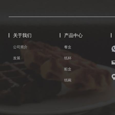
关于我们
产品中心
公司简介
餐盒
发展
纸杯
船盒
纸碗