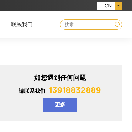
CN
联系我们
如您遇到任何问题
13918832889
请联系我们
更多