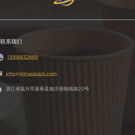
联系我们
13918832889
info@jinhaopack.com
浙江省嘉兴市嘉善县姚庄镇镇南路20号