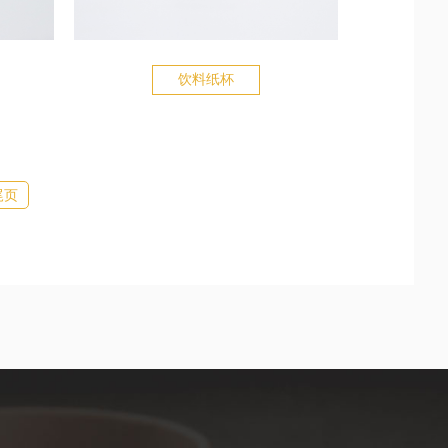
饮料纸杯
尾页